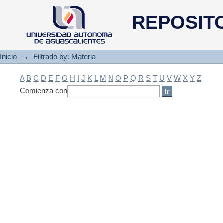
Filtrado by: Materia
REPOSIT
Inicio
→
Filtrado by: Materia
A
B
C
D
E
F
G
H
I
J
K
L
M
N
O
P
Q
R
S
T
U
V
W
X
Y
Z
Comienza con