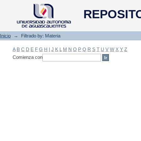
Filtrado by: Materia
REPOSIT
Inicio
→
Filtrado by: Materia
A
B
C
D
E
F
G
H
I
J
K
L
M
N
O
P
Q
R
S
T
U
V
W
X
Y
Z
Comienza con