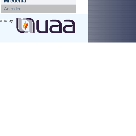
Mi cuenta
Acceder
eme by