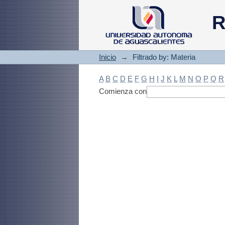
Filtrado by: Materi
R
Inicio
→
Filtrado by: Materia
A
B
C
D
E
F
G
H
I
J
K
L
M
N
O
P
Q
R
Comienza con