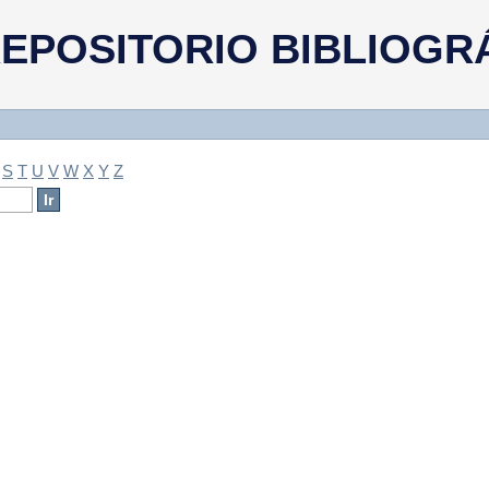
a
EPOSITORIO BIBLIOGR
S
T
U
V
W
X
Y
Z