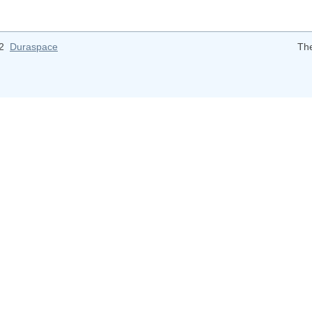
12
Duraspace
Th