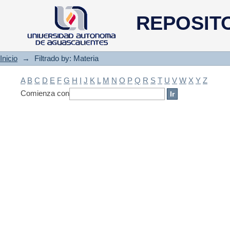
Filtrado by: Materia
REPOSIT
Inicio
→
Filtrado by: Materia
A
B
C
D
E
F
G
H
I
J
K
L
M
N
O
P
Q
R
S
T
U
V
W
X
Y
Z
Comienza con