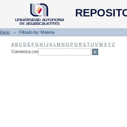
Filtrado by: Materia
REPOSIT
Inicio
→
Filtrado by: Materia
A
B
C
D
E
F
G
H
I
J
K
L
M
N
O
P
Q
R
S
T
U
V
W
X
Y
Z
Comienza con