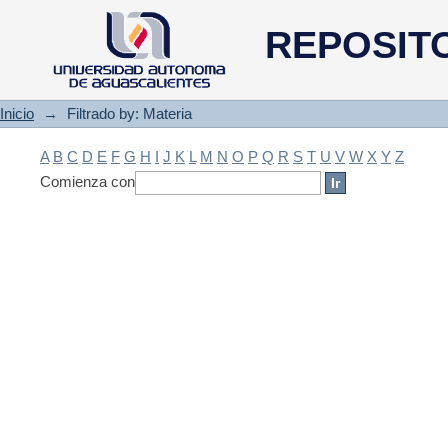
Filtrado by: Materia
REPOSIT
Inicio
→
Filtrado by: Materia
A
B
C
D
E
F
G
H
I
J
K
L
M
N
O
P
Q
R
S
T
U
V
W
X
Y
Z
Comienza con