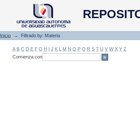
Filtrado by: Materia
REPOSIT
Inicio
→
Filtrado by: Materia
A
B
C
D
E
F
G
H
I
J
K
L
M
N
O
P
Q
R
S
T
U
V
W
X
Y
Z
Comienza con