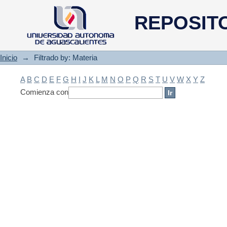
Filtrado by: Materia
REPOSIT
Inicio
→
Filtrado by: Materia
A
B
C
D
E
F
G
H
I
J
K
L
M
N
O
P
Q
R
S
T
U
V
W
X
Y
Z
Comienza con