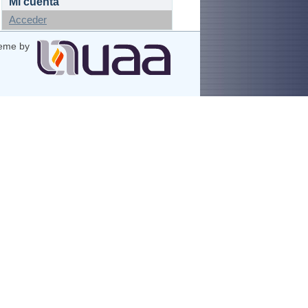
Mi cuenta
Acceder
eme by