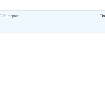
12
Duraspace
Th