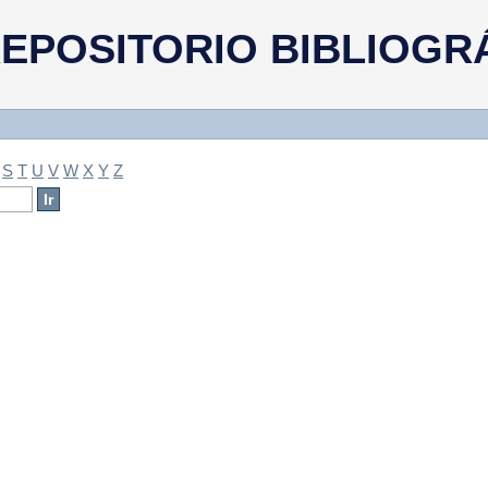
a
EPOSITORIO BIBLIOGR
S
T
U
V
W
X
Y
Z