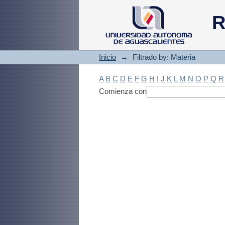
Filtrado by: Materi
R
Inicio
→
Filtrado by: Materia
A
B
C
D
E
F
G
H
I
J
K
L
M
N
O
P
Q
R
Comienza con