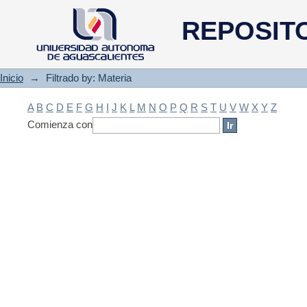
Filtrado by: Materia
REPOSIT
Inicio
→
Filtrado by: Materia
A
B
C
D
E
F
G
H
I
J
K
L
M
N
O
P
Q
R
S
T
U
V
W
X
Y
Z
Comienza con