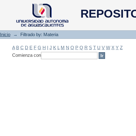
Filtrado by: Materia
REPOSIT
Inicio
→
Filtrado by: Materia
A
B
C
D
E
F
G
H
I
J
K
L
M
N
O
P
Q
R
S
T
U
V
W
X
Y
Z
Comienza con