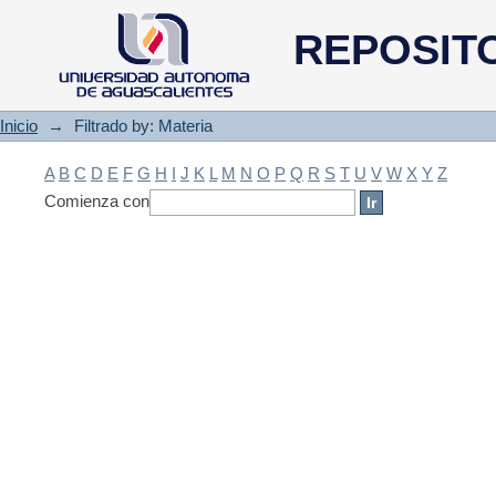
Filtrado by: Materia
REPOSIT
Inicio
→
Filtrado by: Materia
A
B
C
D
E
F
G
H
I
J
K
L
M
N
O
P
Q
R
S
T
U
V
W
X
Y
Z
Comienza con