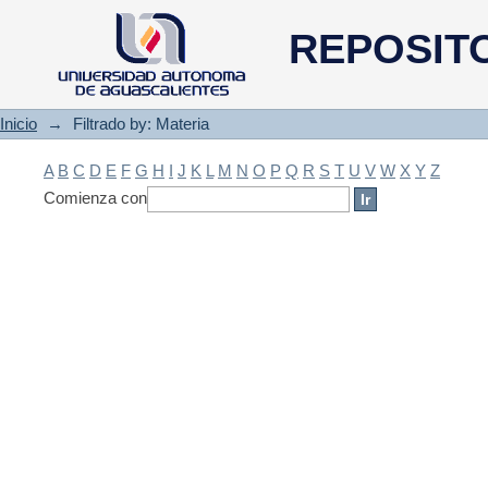
Filtrado by: Materia
REPOSIT
Inicio
→
Filtrado by: Materia
A
B
C
D
E
F
G
H
I
J
K
L
M
N
O
P
Q
R
S
T
U
V
W
X
Y
Z
Comienza con