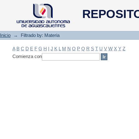
Filtrado by: Materia
REPOSIT
Inicio
→
Filtrado by: Materia
A
B
C
D
E
F
G
H
I
J
K
L
M
N
O
P
Q
R
S
T
U
V
W
X
Y
Z
Comienza con