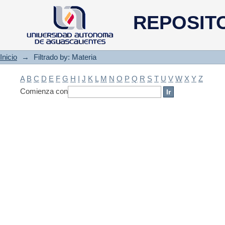
Filtrado by: Materia
REPOSIT
Inicio
→
Filtrado by: Materia
A
B
C
D
E
F
G
H
I
J
K
L
M
N
O
P
Q
R
S
T
U
V
W
X
Y
Z
Comienza con