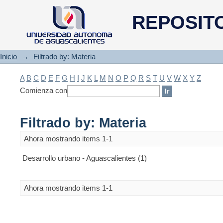
Filtrado by: Materia
REPOSIT
Inicio
→
Filtrado by: Materia
A
B
C
D
E
F
G
H
I
J
K
L
M
N
O
P
Q
R
S
T
U
V
W
X
Y
Z
Comienza con
Filtrado by: Materia
Ahora mostrando items 1-1
Desarrollo urbano - Aguascalientes (1)
Ahora mostrando items 1-1