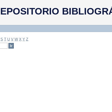
a
EPOSITORIO BIBLIOGR
S
T
U
V
W
X
Y
Z