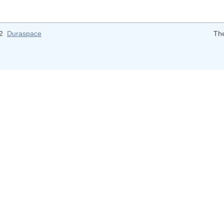
12
Duraspace
Th