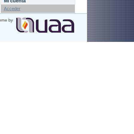
Mi cuenta
Acceder
eme by