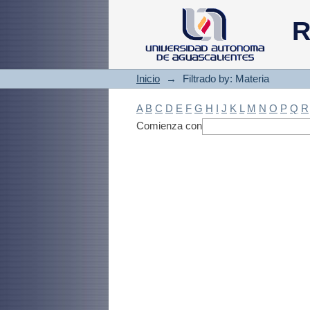
Filtrado by: Materi
R
Inicio
→
Filtrado by: Materia
A
B
C
D
E
F
G
H
I
J
K
L
M
N
O
P
Q
R
Comienza con