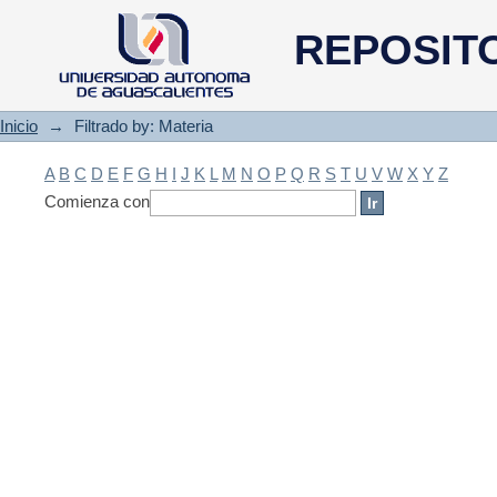
Filtrado by: Materia
REPOSIT
Inicio
→
Filtrado by: Materia
A
B
C
D
E
F
G
H
I
J
K
L
M
N
O
P
Q
R
S
T
U
V
W
X
Y
Z
Comienza con