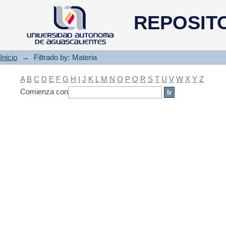
Filtrado by: Materia
REPOSIT
Inicio
→
Filtrado by: Materia
A
B
C
D
E
F
G
H
I
J
K
L
M
N
O
P
Q
R
S
T
U
V
W
X
Y
Z
Comienza con