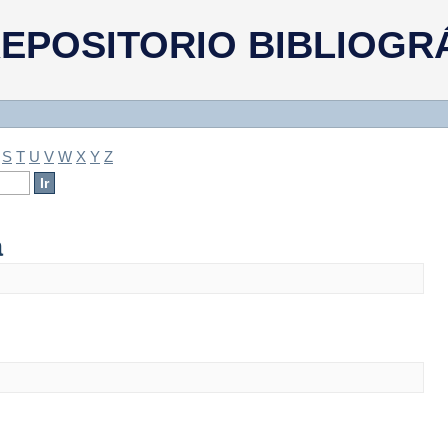
a
EPOSITORIO BIBLIOGR
S
T
U
V
W
X
Y
Z
a