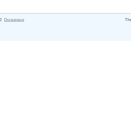
12
Duraspace
Th