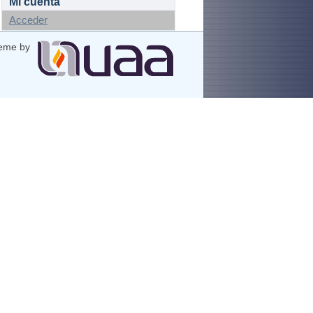
Mi cuenta
Acceder
eme by