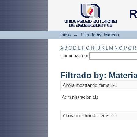
Filtrado by: Materi
R
Inicio
→
Filtrado by: Materia
A
B
C
D
E
F
G
H
I
J
K
L
M
N
O
P
Q
R
Comienza con
Filtrado by: Materi
Ahora mostrando items 1-1
Administración (1)
Ahora mostrando items 1-1