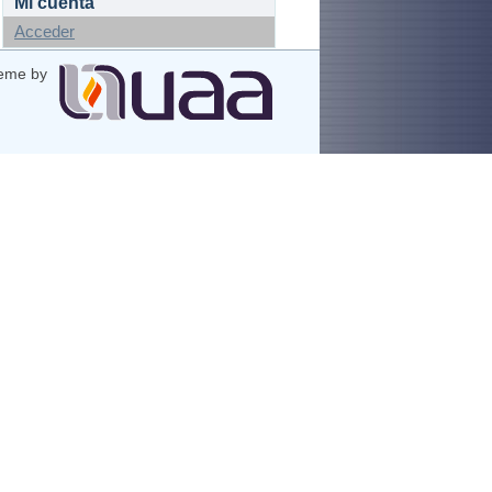
Mi cuenta
Acceder
eme by