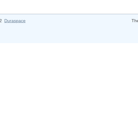
12
Duraspace
Th