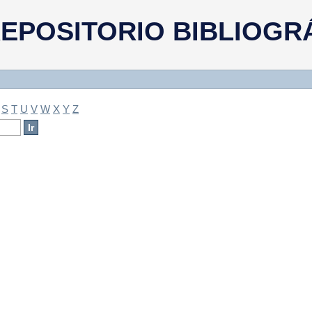
a
EPOSITORIO BIBLIOGR
S
T
U
V
W
X
Y
Z