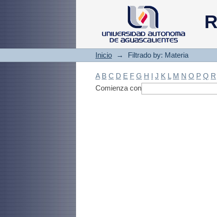
Filtrado by: Materi
R
Inicio
→
Filtrado by: Materia
A
B
C
D
E
F
G
H
I
J
K
L
M
N
O
P
Q
R
Comienza con