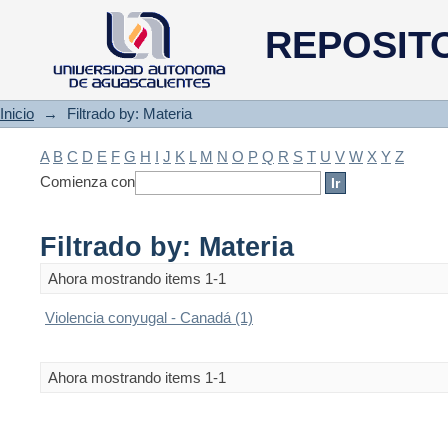
Filtrado by: Materia
REPOSIT
Inicio
→
Filtrado by: Materia
A
B
C
D
E
F
G
H
I
J
K
L
M
N
O
P
Q
R
S
T
U
V
W
X
Y
Z
Comienza con
Filtrado by: Materia
Ahora mostrando items 1-1
Violencia conyugal - Canadá (1)
Ahora mostrando items 1-1