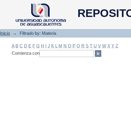
Filtrado by: Materia
REPOSIT
Inicio
→
Filtrado by: Materia
A
B
C
D
E
F
G
H
I
J
K
L
M
N
O
P
Q
R
S
T
U
V
W
X
Y
Z
Comienza con