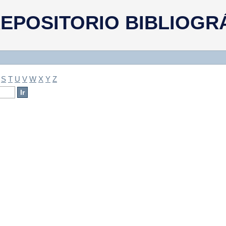
a
EPOSITORIO BIBLIOGR
S
T
U
V
W
X
Y
Z