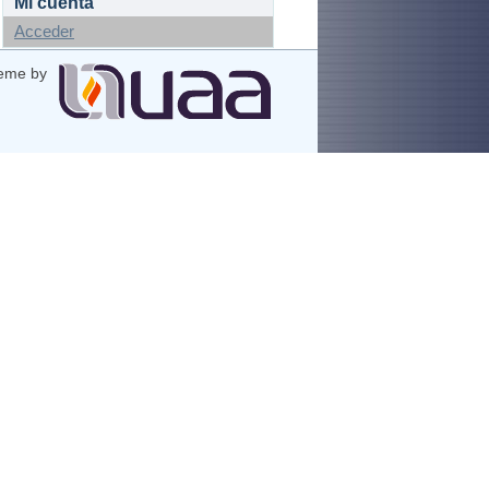
Mi cuenta
Acceder
eme by