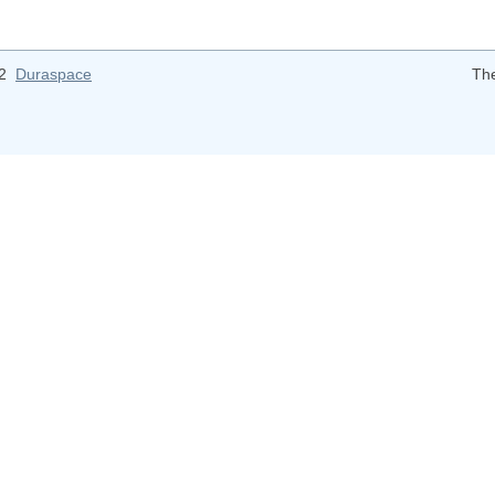
12
Duraspace
Th