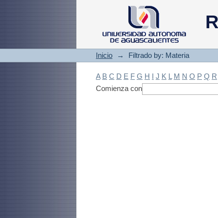
Filtrado by: Materi
R
Inicio
→
Filtrado by: Materia
A
B
C
D
E
F
G
H
I
J
K
L
M
N
O
P
Q
R
Comienza con