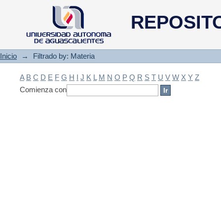
Filtrado by: Materia
REPOSIT
Inicio
→
Filtrado by: Materia
A
B
C
D
E
F
G
H
I
J
K
L
M
N
O
P
Q
R
S
T
U
V
W
X
Y
Z
Comienza con