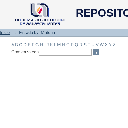
Filtrado by: Materia
REPOSIT
Inicio
→
Filtrado by: Materia
A
B
C
D
E
F
G
H
I
J
K
L
M
N
O
P
Q
R
S
T
U
V
W
X
Y
Z
Comienza con