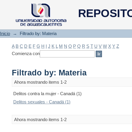
Filtrado by: Materia
REPOSIT
Inicio
→
Filtrado by: Materia
A
B
C
D
E
F
G
H
I
J
K
L
M
N
O
P
Q
R
S
T
U
V
W
X
Y
Z
Comienza con
Filtrado by: Materia
Ahora mostrando items 1-2
Delitos contra la mujer - Canadá (1)
Delitos sexuales - Canadá (1)
Ahora mostrando items 1-2