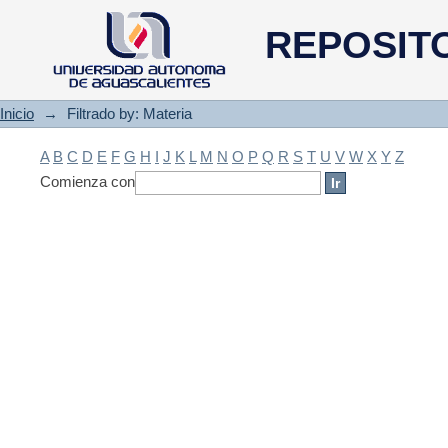
Filtrado by: Materia
REPOSIT
Inicio
→
Filtrado by: Materia
A
B
C
D
E
F
G
H
I
J
K
L
M
N
O
P
Q
R
S
T
U
V
W
X
Y
Z
Comienza con