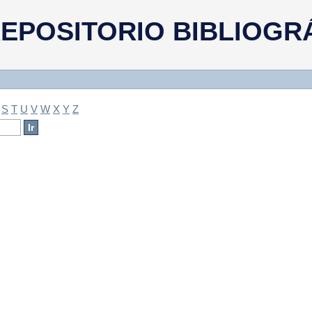
a
EPOSITORIO BIBLIOGR
S
T
U
V
W
X
Y
Z