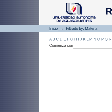
Filtrado by: Materi
R
Inicio
→
Filtrado by: Materia
A
B
C
D
E
F
G
H
I
J
K
L
M
N
O
P
Q
R
Comienza con