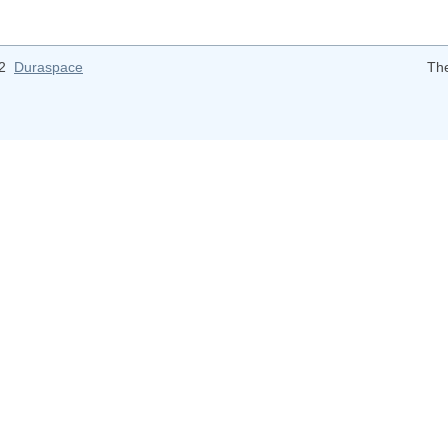
12
Duraspace
Th