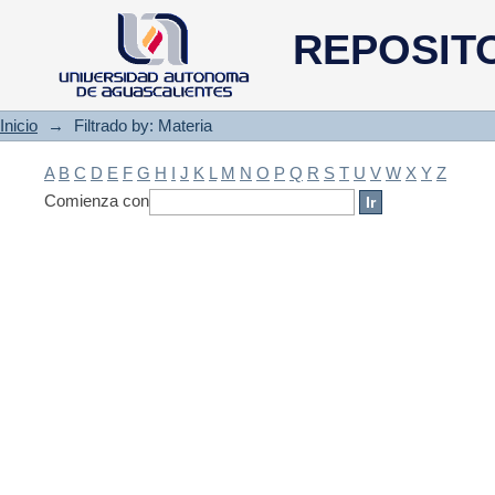
Filtrado by: Materia
REPOSIT
Inicio
→
Filtrado by: Materia
A
B
C
D
E
F
G
H
I
J
K
L
M
N
O
P
Q
R
S
T
U
V
W
X
Y
Z
Comienza con