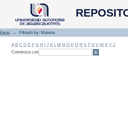
Filtrado by: Materia
REPOSIT
Inicio
→
Filtrado by: Materia
A
B
C
D
E
F
G
H
I
J
K
L
M
N
O
P
Q
R
S
T
U
V
W
X
Y
Z
Comienza con