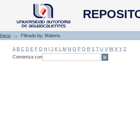
Filtrado by: Materia
REPOSIT
Inicio
→
Filtrado by: Materia
A
B
C
D
E
F
G
H
I
J
K
L
M
N
O
P
Q
R
S
T
U
V
W
X
Y
Z
Comienza con