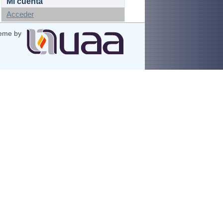
Mi cuenta
Acceder
eme by