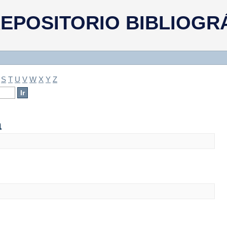
a
EPOSITORIO BIBLIOGR
S
T
U
V
W
X
Y
Z
a