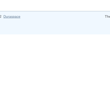
12
Duraspace
Th