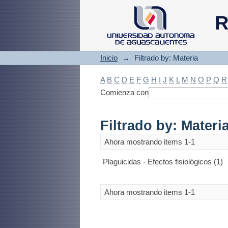
Filtrado by: Materi
R
Inicio
→
Filtrado by: Materia
A
B
C
D
E
F
G
H
I
J
K
L
M
N
O
P
Q
R
Comienza con
Filtrado by: Materi
Ahora mostrando items 1-1
Plaguicidas - Efectos fisiológicos (1)
Ahora mostrando items 1-1