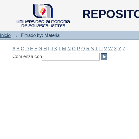
Filtrado by: Materia
REPOSIT
Inicio
→
Filtrado by: Materia
A
B
C
D
E
F
G
H
I
J
K
L
M
N
O
P
Q
R
S
T
U
V
W
X
Y
Z
Comienza con