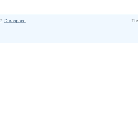
12
Duraspace
Th