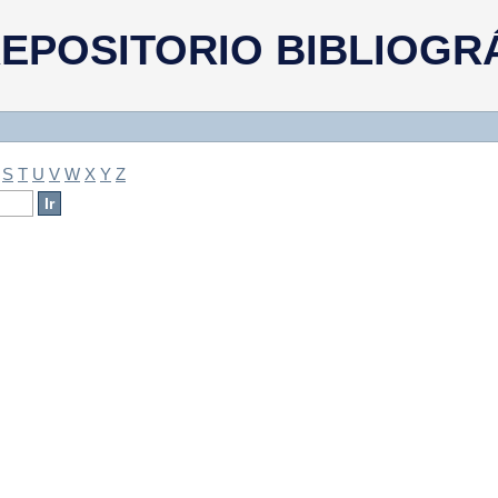
a
EPOSITORIO BIBLIOGR
S
T
U
V
W
X
Y
Z