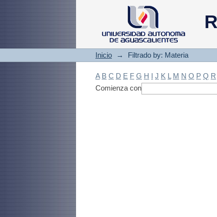
Filtrado by: Materi
R
Inicio
→
Filtrado by: Materia
A
B
C
D
E
F
G
H
I
J
K
L
M
N
O
P
Q
R
Comienza con