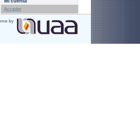
Mi cuenta
Acceder
eme by