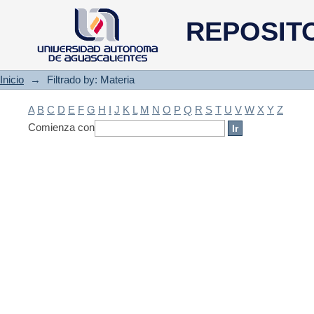
Filtrado by: Materia
REPOSIT
Inicio
→
Filtrado by: Materia
A
B
C
D
E
F
G
H
I
J
K
L
M
N
O
P
Q
R
S
T
U
V
W
X
Y
Z
Comienza con