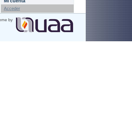
Mi cuenta
Acceder
eme by