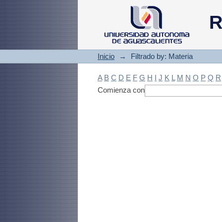
Filtrado by: Materi
R
Inicio
→
Filtrado by: Materia
A
B
C
D
E
F
G
H
I
J
K
L
M
N
O
P
Q
R
Comienza con