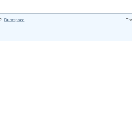
12
Duraspace
Th