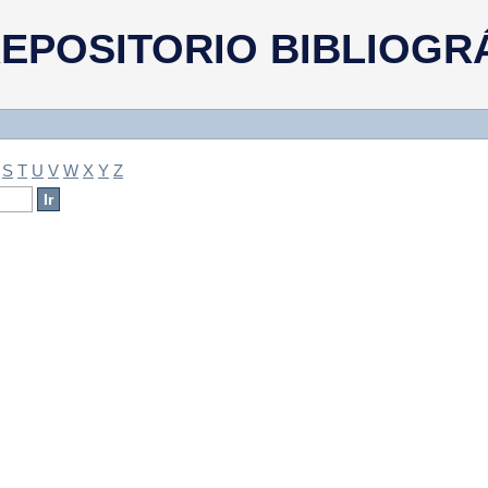
a
EPOSITORIO BIBLIOGR
S
T
U
V
W
X
Y
Z