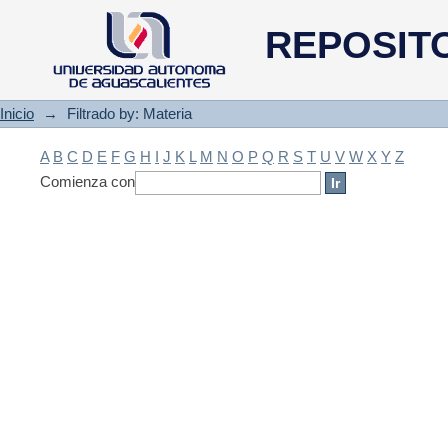
Filtrado by: Materia
REPOSIT
Inicio
→
Filtrado by: Materia
A
B
C
D
E
F
G
H
I
J
K
L
M
N
O
P
Q
R
S
T
U
V
W
X
Y
Z
Comienza con