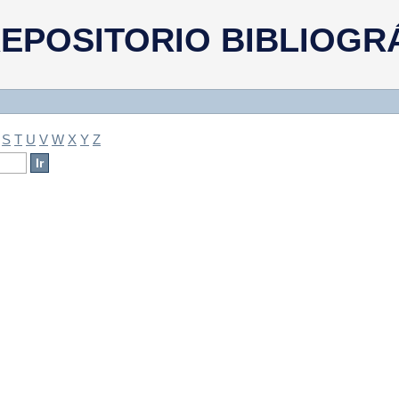
a
EPOSITORIO BIBLIOGR
S
T
U
V
W
X
Y
Z