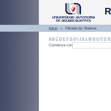
Filtrado by: Materi
R
Inicio
→
Filtrado by: Materia
A
B
C
D
E
F
G
H
I
J
K
L
M
N
O
P
Q
R
Comienza con