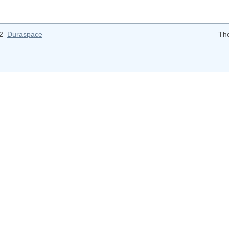
12
Duraspace
Th