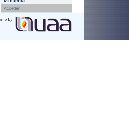
Mi cuenta
Acceder
eme by