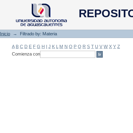
Filtrado by: Materia
REPOSIT
Inicio
→
Filtrado by: Materia
A
B
C
D
E
F
G
H
I
J
K
L
M
N
O
P
Q
R
S
T
U
V
W
X
Y
Z
Comienza con