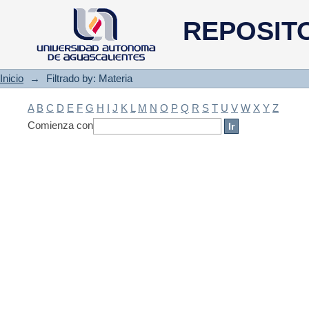
Filtrado by: Materia
REPOSIT
Inicio
→
Filtrado by: Materia
A
B
C
D
E
F
G
H
I
J
K
L
M
N
O
P
Q
R
S
T
U
V
W
X
Y
Z
Comienza con