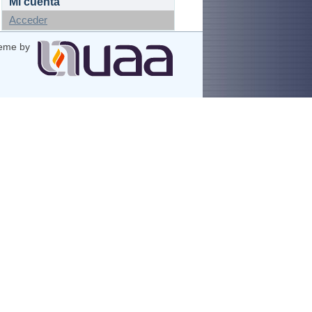
Mi cuenta
Acceder
eme by