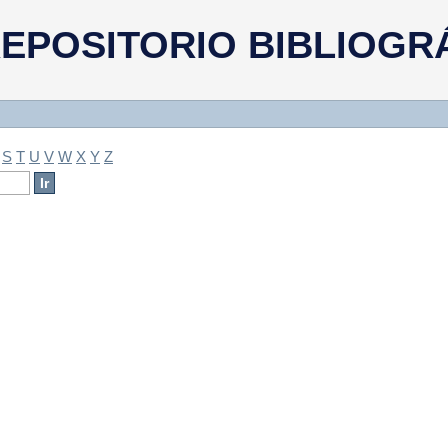
a
EPOSITORIO BIBLIOGR
S
T
U
V
W
X
Y
Z