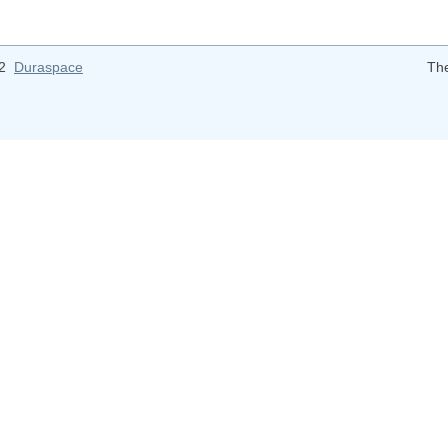
12
Duraspace
Th