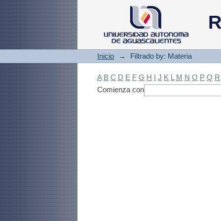
Filtrado by: Materi
R
Inicio
→
Filtrado by: Materia
A
B
C
D
E
F
G
H
I
J
K
L
M
N
O
P
Q
R
Comienza con