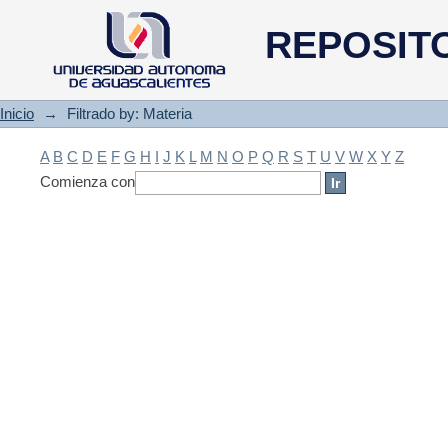
Filtrado by: Materia
REPOSIT
Inicio
→
Filtrado by: Materia
A
B
C
D
E
F
G
H
I
J
K
L
M
N
O
P
Q
R
S
T
U
V
W
X
Y
Z
Comienza con