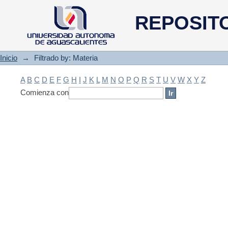
Filtrado by: Materia
REPOSIT
Inicio
→
Filtrado by: Materia
A
B
C
D
E
F
G
H
I
J
K
L
M
N
O
P
Q
R
S
T
U
V
W
X
Y
Z
Comienza con