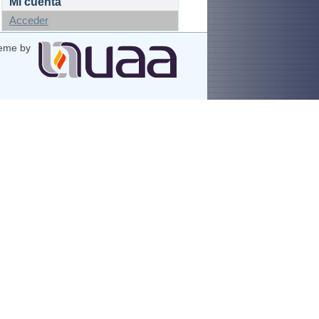
Mi cuenta
Acceder
eme by