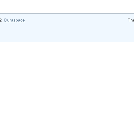
12
Duraspace
Th