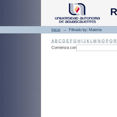
Filtrado by: Materi
R
Inicio
→
Filtrado by: Materia
A
B
C
D
E
F
G
H
I
J
K
L
M
N
O
P
Q
R
Comienza con