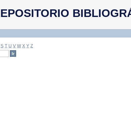
a
EPOSITORIO BIBLIOGR
S
T
U
V
W
X
Y
Z