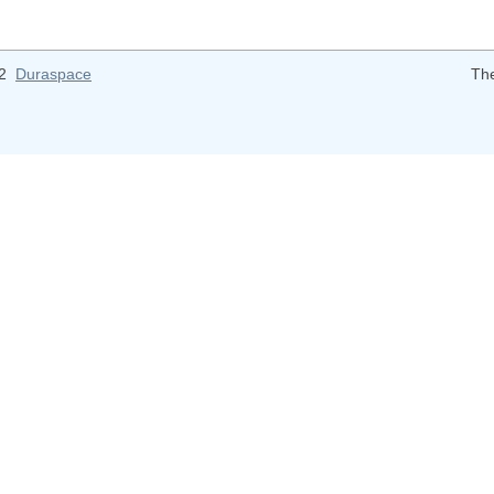
12
Duraspace
Th