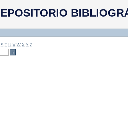
a
EPOSITORIO BIBLIOGR
S
T
U
V
W
X
Y
Z