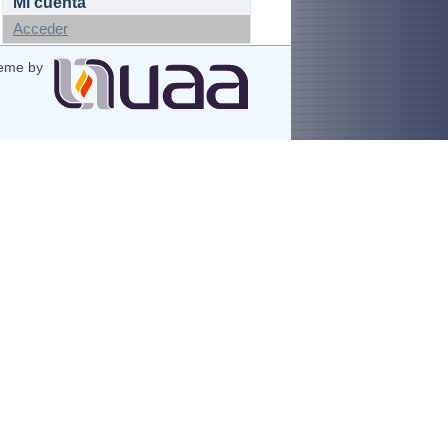
Mi cuenta
Acceder
eme by