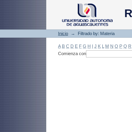
Filtrado by: Materi
R
Inicio
→
Filtrado by: Materia
A
B
C
D
E
F
G
H
I
J
K
L
M
N
O
P
Q
R
Comienza con