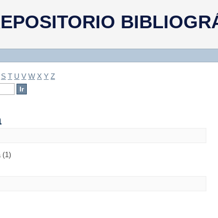
a
EPOSITORIO BIBLIOGR
S
T
U
V
W
X
Y
Z
a
 (1)