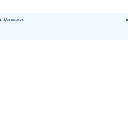
12
Duraspace
Th