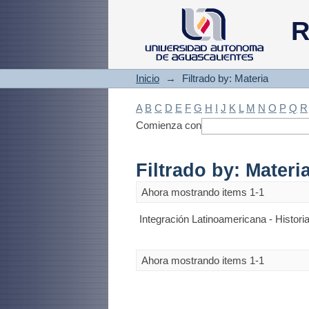
Filtrado by: Materi
R
Inicio
→
Filtrado by: Materia
A
B
C
D
E
F
G
H
I
J
K
L
M
N
O
P
Q
R
Comienza con
Filtrado by: Materi
Ahora mostrando items 1-1
Integración Latinoamericana - Historia
Ahora mostrando items 1-1