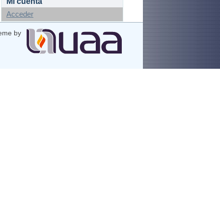
Mi cuenta
Acceder
eme by