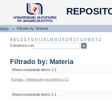
Filtrado by: Materia
REPOSIT
Inicio
→
Filtrado by: Materia
A
B
C
D
E
F
G
H
I
J
K
L
M
N
O
P
Q
R
S
T
U
V
W
X
Y
Z
Comienza con
Filtrado by: Materia
Ahora mostrando items 1-1
Europa - Integración económica (1)
Ahora mostrando items 1-1