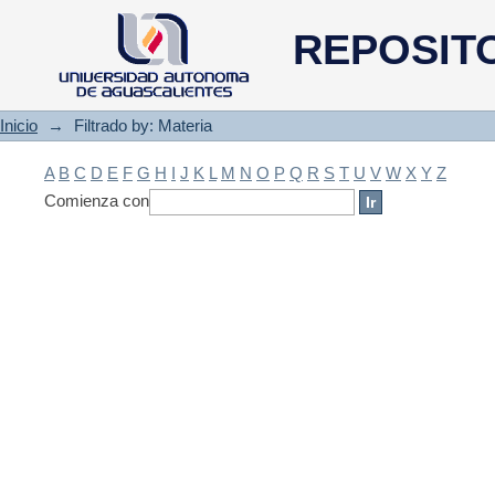
Filtrado by: Materia
REPOSIT
Inicio
→
Filtrado by: Materia
A
B
C
D
E
F
G
H
I
J
K
L
M
N
O
P
Q
R
S
T
U
V
W
X
Y
Z
Comienza con