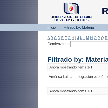
Filtrado by: Materi
R
Inicio
→
Filtrado by: Materia
A
B
C
D
E
F
G
H
I
J
K
L
M
N
O
P
Q
R
Comienza con
Filtrado by: Materi
Ahora mostrando items 1-1
América Latina - Integración económi
Ahora mostrando items 1-1