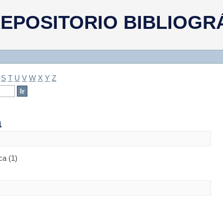
a
EPOSITORIO BIBLIOGR
S
T
U
V
W
X
Y
Z
a
ca (1)