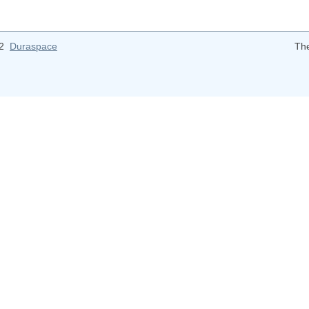
12
Duraspace
Th