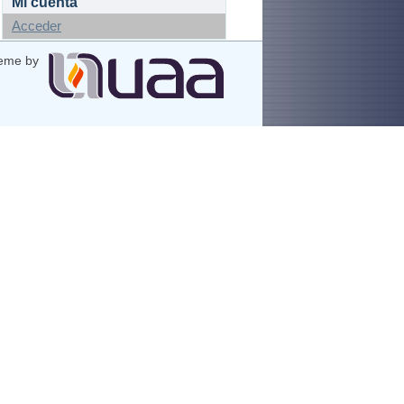
Mi cuenta
Acceder
eme by